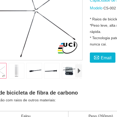
Capacidade de
Modelo
CS-002
* Raios de bicic
*Peso leve, alta
rápida.
* Tecnologia pa
nunca cai.

Email
de bicicleta de fibra de carbono
o com raios de outros materiais:
Falou
Peso (260mm)