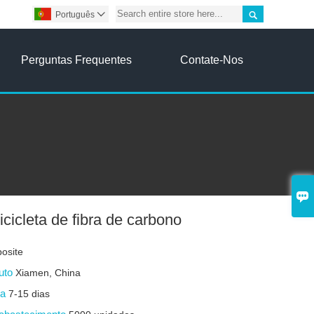

Português

Perguntas Frequentes
Contate-Nos

icicleta de fibra de carbono
osite
duto
Xiamen, China
ga
7-15 dias