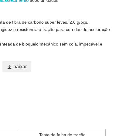
 abastecimento
5000 unidades
leta de fibra de carbono super leves, 2,6 g/pçs.
 rigidez e resistência à tração para corridas de aceleração
tenteada de bloqueio mecânico sem cola, impecável e

baixar
Teste de falha de tração