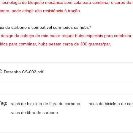
tecnologia de bloqueio mecânico sem cola para combinar o corpo do r
tanto, pode atingir alta resistência à tração.
raio de carbono é compatível com todos os hubs?
esign da cabeça do raio maior requer hubs especiais para combinar,
idos para combinar, hubs pesam cerca de 300 gramas/par.

Desenho CS-002.pdf
Tag:
raios de bicicleta de fibra de carbono
raios de bicicleta de c
raios de fibra de carbono