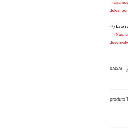
-Usamos 
deles, por
-7) Este 
-Não, o d
desenvolv
baixar
produto 