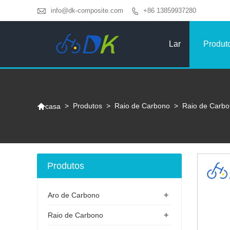

info@dk-composite.com
+86 13859937280

Lar
Produt

>
Produtos
>
Raio de Carbono
>
Raio de Carb
casa
Produtos
+
Aro de Carbono
+
Raio de Carbono