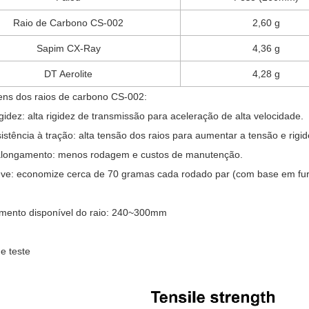
Raio de Carbono CS-002
2,60 g
Sapim CX-Ray
4,36 g
DT Aerolite
4,28 g
ens dos raios de carbono CS-002:
igidez: alta rigidez de transmissão para aceleração de alta velocidade.
sistência à tração: alta tensão dos raios para aumentar a tensão e rig
alongamento: menos rodagem e custos de manutenção.
eve: economize cerca de 70 gramas cada rodado par (com base em furo
mento disponível do raio: 240~300mm
e teste