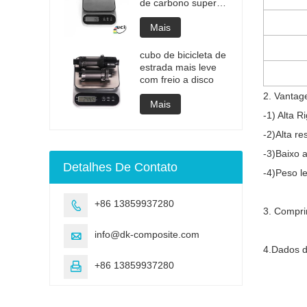
de carbono super
leve de 2 gramas
Mais
cubo de bicicleta de
estrada mais leve
com freio a disco
2. Vantag
Mais
-1) Alta R
-2)Alta re
-3)Baixo 
Detalhes De Contato
-4)Peso l
+86 13859937280

3. Compri
info@dk-composite.com

4.Dados d
+86 13859937280
